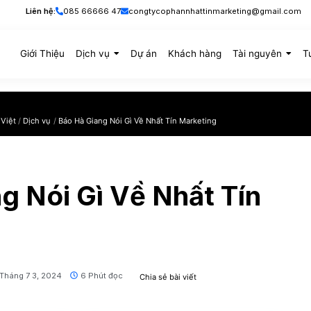
Liên hệ:
085 66666 47
congtycophan
Giới Thiệu
Dịch vụ
Dự án
Khá
Thế Thương Hiệu Việt
Dịch vụ
Báo Hà Giang Nói Gì Về Nhất Tín M
 Giang Nói Gì Về Nh
ing