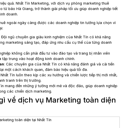
và truyền đạt những thông tin này đến quý bạn đọc.
áo Hà Giang không chỉ giúp Nhất Tín Marketing đến gần h
n và động lực to lớn cho đội ngũ nhân viên của chúng tôi. 
ng viên quý giá, giúp chúng tôi không ngừng nỗ lực phát tri
 phát triển và cung cấp những giải pháp marketing hiệu quả
ất Tín Marketing sẽ luôn cập nhật những xu hướng mới nhất
ày càng cao của thị trường, mang lại giá trị tốt nhất cho
n thành cảm ơn quý báo đã dành sự quan tâm và tin tưởng đ
g viết về Nhất Tín Marketing
ịch Vụ Phòng Marketing Thuê
?
 nghệ 4.0, các doanh nghiệp đối mặt với nhiều thách thức