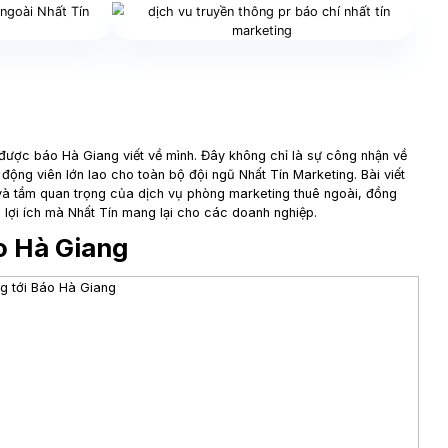
nmarketing
Tháng 7 3, 2024
6 Phút đọc
Chia sẻ bài v
rất vinh dự khi được báo Hà Giang viết về mình. Đây không
 còn là nguồn động viên lớn lao cho toàn bộ đội ngũ Nhất 
 mạnh vai trò và tầm quan trọng của dịch vụ phòng market
ng điểm mạnh và lợi ích mà Nhất Tín mang lại cho các doanh
 tới Báo Hà Giang