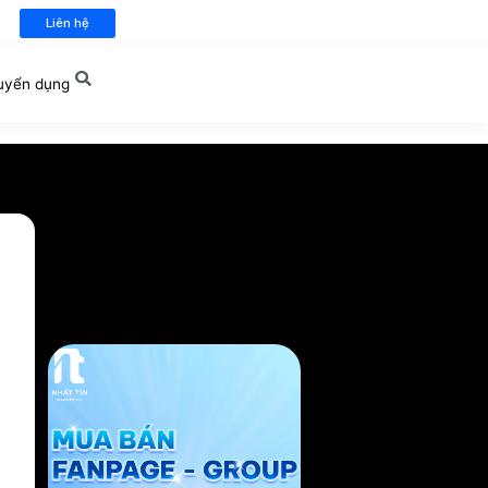
nhattinmarketing@gmail.com
Liên hệ
ch hàng
Tài nguyên
Tuyển dụng
arketing
ất Tín