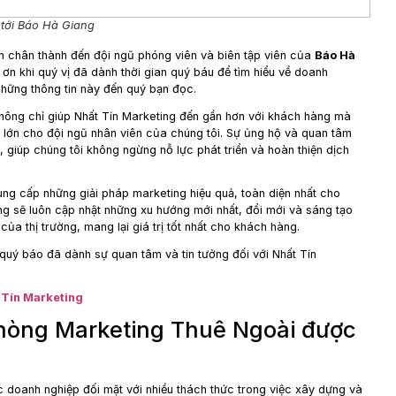
Tín Marketing tới Báo Hà Giang
in gửi lời cảm ơn chân thành đến đội ngũ phóng viên và biê
vinh dự và biết ơn khi quý vị đã dành thời gian quý báu để 