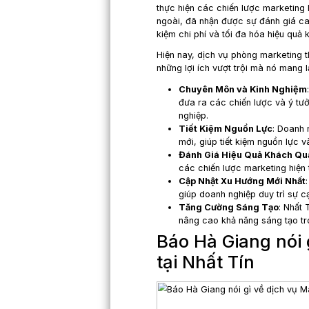
nghiệp của chúng tôi 
Những bài viết của B
còn mang lại niềm ti
từ quý vị là nguồn độ
vụ của mình.
Chúng tôi sẽ tiếp tục
các doanh nghiệp. Nh
để đáp ứng nhu cầu ng
Một lần nữa, xin châ
Marketing
Bài viết:
Báo Hà Gian
Tại sao D
ưa chuộng
Trong kỷ nguyên công