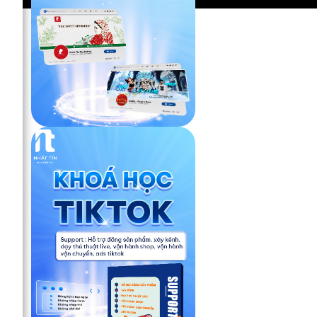
iết
 chỉ là sự công nhận về
Tín Marketing. Bài viết
ing thuê ngoài, đồng
 nghiệp.