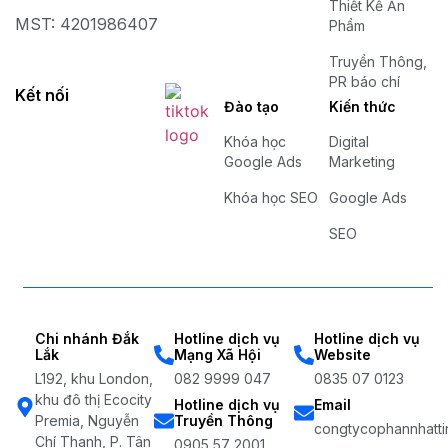
Thiết Kế Ấn
MST: 4201986407
Phẩm
Truyền Thông,
PR báo chí
Kết nối
Đào tạo
Kiến thức
Khóa học
Digital
Google Ads
Marketing
Khóa học SEO
Google Ads
SEO
Chi nhánh Đắk
Hotline dịch vụ
Hotline dịch vụ
Lắk
Mạng Xã Hội
Website
L192, khu London,
082 9999 047
0835 07 0123
khu đô thị Ecocity
Hotline dịch vụ
Email
Premia, Nguyễn
Truyền Thông
congtycophannhatti
Chí Thanh, P. Tân
0905 57 2001