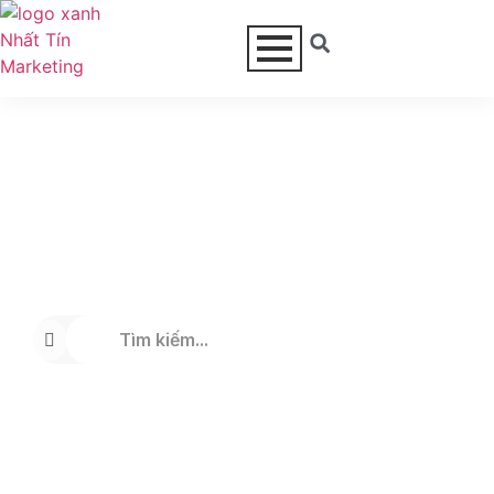
NHẤT TÍN CÓ THỂ GIÚP GÌ
CHO BẠN?