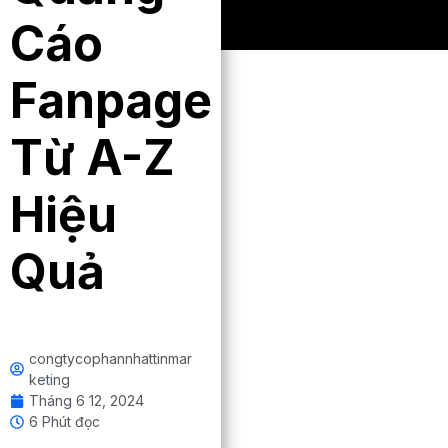
Cáo
Fanpage
Từ A-Z
Hiệu
Quả
congtycophannhattinmar
keting
Tháng 6 12, 2024
6 Phút đọc