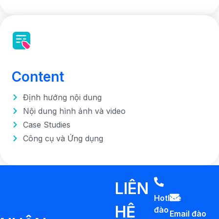
Content
Định hướng nội dung
Nội dung hình ảnh và video
Case Studies
Công cụ và Ứng dụng
LIÊN
Hotline
HỆ
đào
Email đào