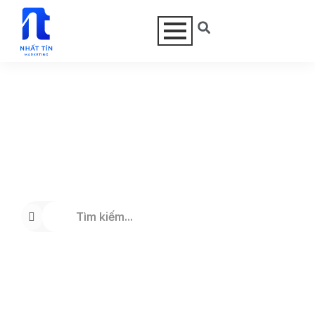
NHẤT TÍN CÓ THỂ GIÚP GÌ
CHO BẠN?