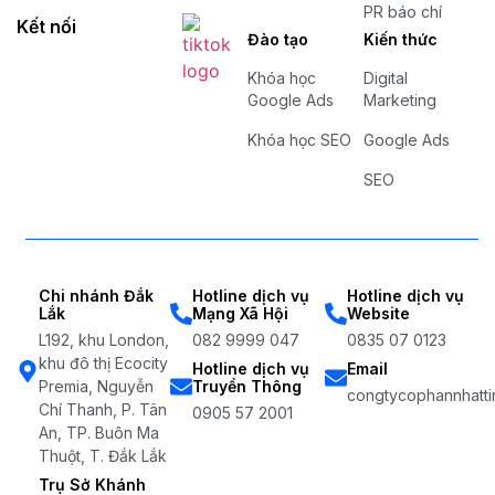
PR báo chí
Kết nối
Đào tạo
Kiến thức
Khóa học
Digital
Google Ads
Marketing
Khóa học SEO
Google Ads
SEO
Chi nhánh Đắk
Hotline dịch vụ
Hotline dịch vụ
Lắk
Mạng Xã Hội
Website
L192, khu London,
082 9999 047
0835 07 0123
khu đô thị Ecocity
Hotline dịch vụ
Email
Premia, Nguyễn
Truyền Thông
congtycophannhatti
Chí Thanh, P. Tân
0905 57 2001
An, TP. Buôn Ma
Thuột, T. Đắk Lắk
Trụ Sở Khánh