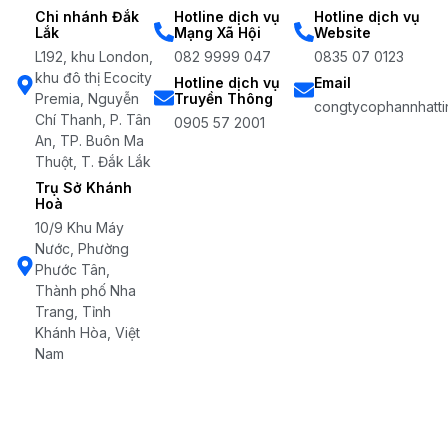
Chi nhánh Đắk
Hotline dịch vụ
Hotline dịch vụ
Lắk
Mạng Xã Hội
Website
L192, khu London,
082 9999 047
0835 07 0123
khu đô thị Ecocity
Hotline dịch vụ
Email
Premia, Nguyễn
Truyền Thông
congtycophannhatti
Chí Thanh, P. Tân
0905 57 2001
An, TP. Buôn Ma
Thuột, T. Đắk Lắk
Trụ Sở Khánh
Hoà
10/9 Khu Máy
Nước, Phường
Phước Tân,
Thành phố Nha
Trang, Tỉnh
Khánh Hòa, Việt
Nam