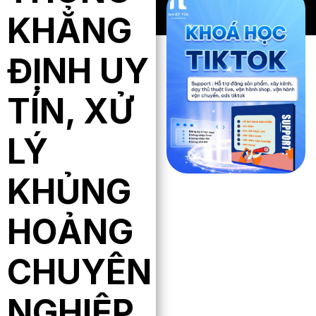
KHẲNG
ĐỊNH UY
TÍN, XỬ
LÝ
KHỦNG
HOẢNG
CHUYÊN
NGHIỆP